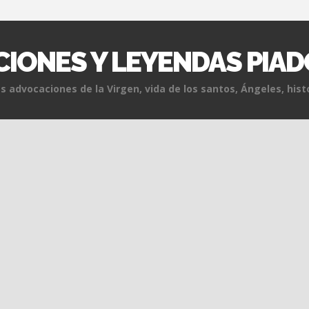
IONES Y LEYENDAS PIA
s advocaciones de la Virgen, vida de los santos, Ángeles, histo
Skip to content