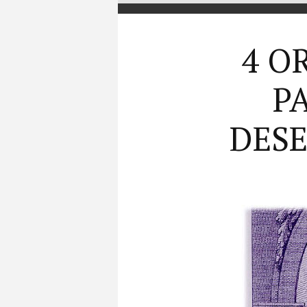
4 O
P
DESE