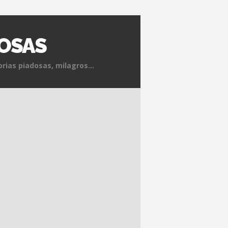
DOSAS
rias piadosas, milagros...